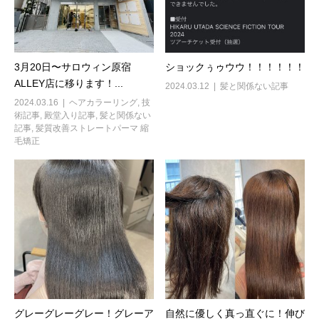
3月20日〜サロウィン原宿
ショックぅゥウウ！！！！！！
ALLEY店に移ります！...
2024.03.12
髪と関係ない記事
2024.03.16
ヘアカラーリング
,
技
術記事
,
殿堂入り記事
,
髪と関係ない
記事
,
髪質改善ストレートパーマ 縮
毛矯正
グレーグレーグレー！グレーア
自然に優しく真っ直ぐに！伸び