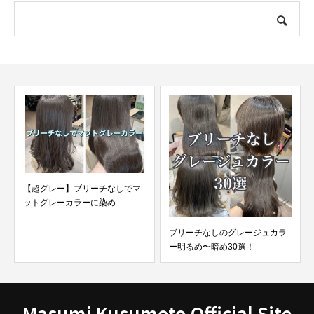
ブリーチなしのグレージュカラ
【最新版】ブリーチなしで綺麗
ー明るめ〜暗め30選！
なアッシュカラーに染め...
Masumi Kusumoto Official Site