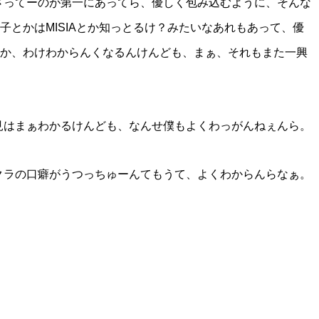
さってーのが第一にあってら、優しく包み込むように、そんな
い子とかはMISIAとか知っとるけ？みたいなあれもあって、優
りとか、わけわからんくなるんけんども、まぁ、それもまた一興
見はまぁわかるけんども、なんせ僕もよくわっがんねぇんら。
クラの口癖がうつっちゅーんてもうて、よくわからんらなぁ。