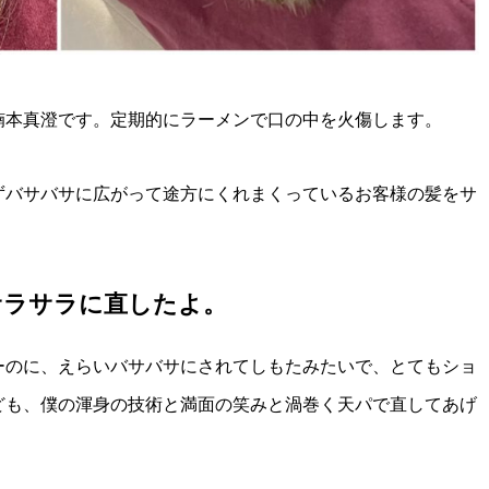
楠本真澄です。定期的にラーメンで口の中を火傷します。
ずバサバサに広がって途方にくれまくっているお客様の髪をサ
サラサラに直したよ。
ーのに、えらいバサバサにされてしもたみたいで、とてもショ
ども、僕の渾身の技術と満面の笑みと渦巻く天パで直してあげ