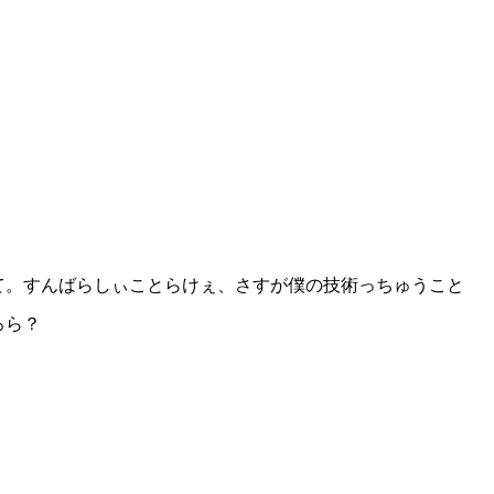
て。すんばらしぃことらけぇ、さすが僕の技術っちゅうこと
ろら？