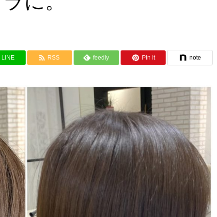
サラに。
LINE
RSS
feedly
Pin it
note