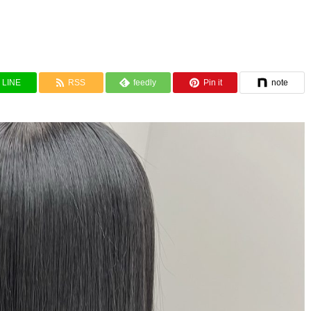
！
LINE
RSS
feedly
Pin it
note