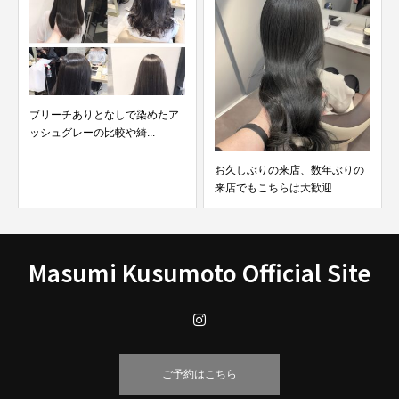
ありとなしで染めたア
【超グレー】ブ
ーの比較や綺...
ットグレーカラーに
お久しぶりの来店、数年ぶりの
来店でもこちらは大歓迎...
Masumi Kusumoto Official Site
ご予約はこちら