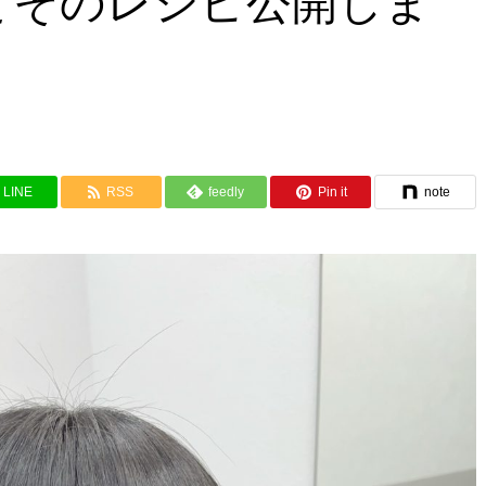
とそのレシピ公開しま
LINE
RSS
feedly
Pin it
note