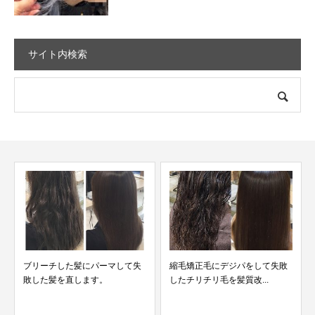
サイト内検索
て失
縮毛矯正毛にデジパをして失敗
ブリーチなしでシルバーアッシ
したチリチリ毛を髪質改...
ュにする方法とコツ