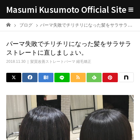
Masumi Kusumoto Official Site
ブログ
パーマ失敗でチリチリになった髪をサラサラストレートに直しましょい。
パーマ失敗でチリチリになった髪をサラサラ
ストレートに直しましょい。
2018.11.30
髪質改善ストレートパーマ 縮毛矯正