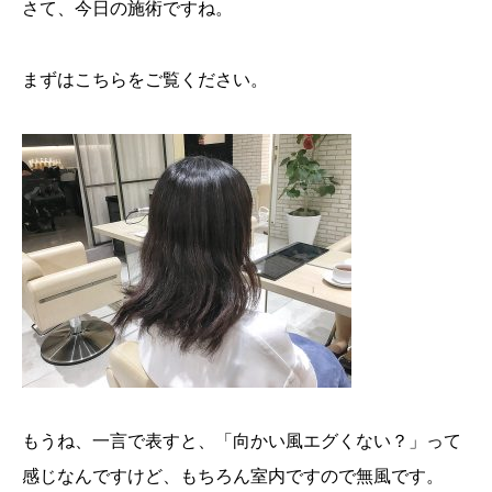
さて、今日の施術ですね。
まずはこちらをご覧ください。
もうね、一言で表すと、「向かい風エグくない？」って
感じなんですけど、もちろん室内ですので無風です。