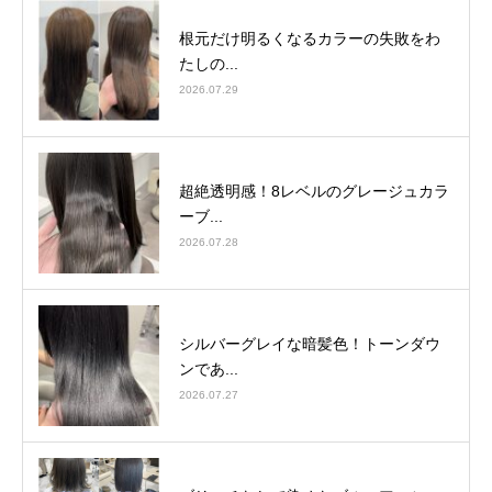
根元だけ明るくなるカラーの失敗をわ
たしの...
2026.07.29
超絶透明感！8レベルのグレージュカラ
ーブ...
2026.07.28
シルバーグレイな暗髪色！トーンダウ
ンであ...
2026.07.27