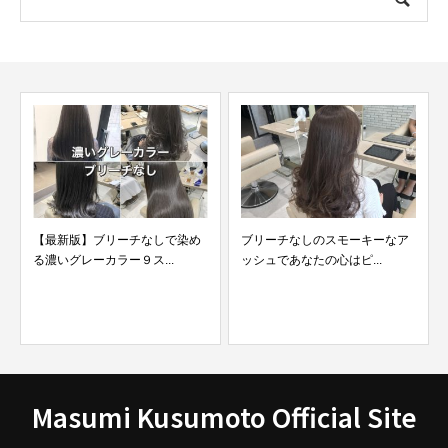
なしで染め
ブリーチなしのスモーキーなア
ブリーチありとなしで染め
...
ッシュであなたの心はピ...
ッシュグレーの比較や綺...
Masumi Kusumoto Official Site