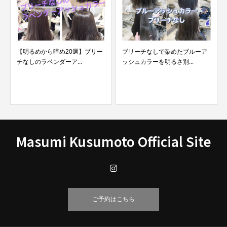
】ブリー
ブリーチなしで染めたブルーア
ブリーチハイライト毛にパー
.
ッシュカラーを明るさ別...
かけて失敗しビビり毛に...
Masumi Kusumoto Official Site
ご予約はこちら