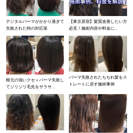
デジタルパーマがかかり過ぎて
【東京原宿】髪質改善したい方
失敗された時の対応策
必見！施術内容や料金に...
パーマ失敗されたちぢれ髪をス
根元の強いクセ＋パーマ失敗し
トレートに戻す施術事例
てジリジリ毛先をサラサ...