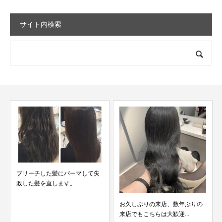
サイト内検索
失
ブリーチなしで染めたブルーア
ッシュカラーを明るさ別...
お久しぶりの来店、数年ぶりの
来店でもこちらは大歓迎...