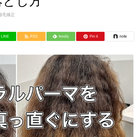
落とし方
縮毛矯正
LINE
RSS
feedly
Pin it
note