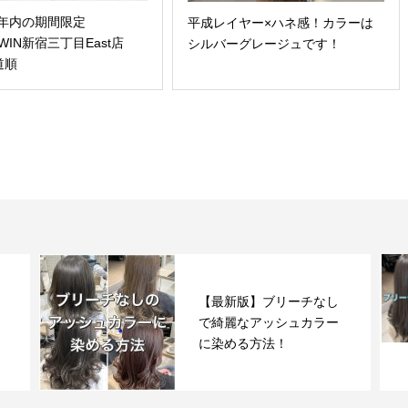
4〜年内の期間限定
平成レイヤー×ハネ感！カラーは
WIN新宿三丁目East店
シルバーグレージュです！
道順
【最新版】ブリーチなし
で綺麗なアッシュカラー
に染める方法！