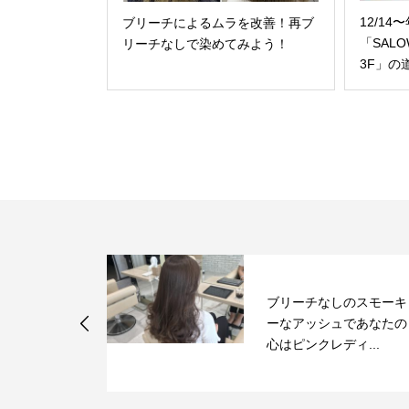
12/1
ブリーチによるムラを改善！再ブ
「SALO
リーチなしで染めてみよう！
3F」の
にデジパをし
ブリーチなしのスモーキ
チリチリ毛を
ーなアッシュであなたの
ー...
心はピンクレディ...