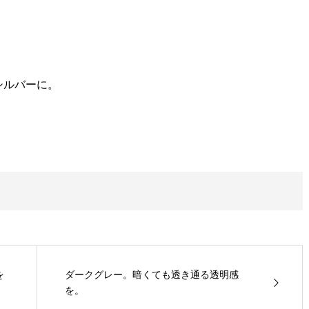
シルバーに。
を
ダークグレー。暗くても透き通る透明感
を。