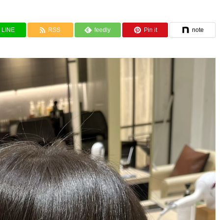
LINE
RSS
feedly
Pin it
note