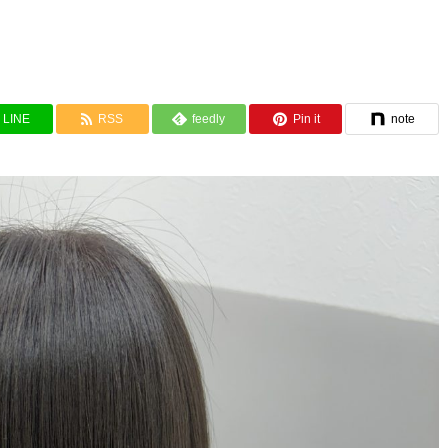
LINE
RSS
feedly
Pin it
note