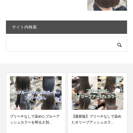
サイト内検索
ア
【最新版】ブリーチなしで染め
たオリーブアッシュカラ...