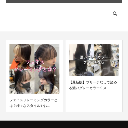
【最新版】ブリーチなしで染め
る濃いグレーカラー９ス...
と
ブリーチなしのグレージュカラ
ー明るめ〜暗め30選！