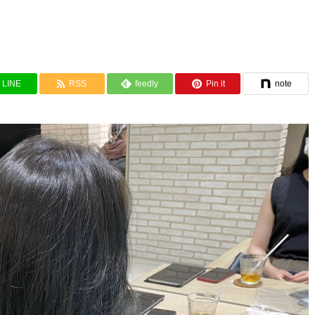
LINE
RSS
feedly
Pin it
note