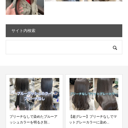
サイト内検索
めたブルーア
【超グレー】ブリーチなしでマ
ブリーチありとなしで
さ別...
ットグレーカラーに染め...
ッシュグレーの比較や綺.