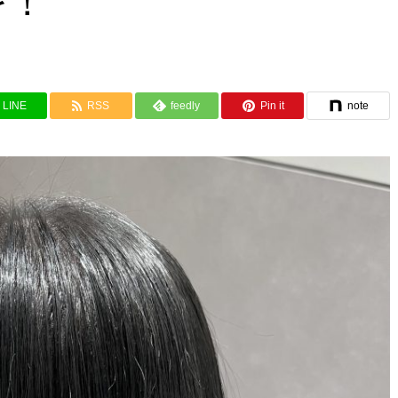
を！
LINE
RSS
feedly
Pin it
note