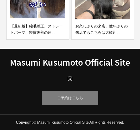
ブリーチハイ
かけて失敗しビ
版】縮毛矯正、ストレー
お久しぶりの来店、数年ぶりの
、髪質改善の違...
来店でもこちらは大歓迎...
Masumi Kusumoto Official Site
ご予約はこちら
Copyright © Masumi Kusumoto Official Site All Rights Reserved.