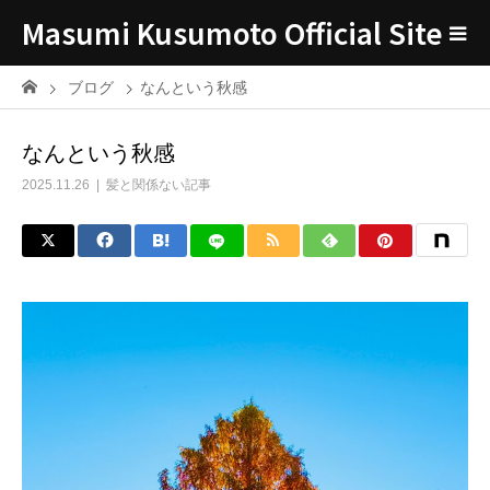
Masumi Kusumoto Official Site
ブログ
なんという秋感
なんという秋感
2025.11.26
髪と関係ない記事