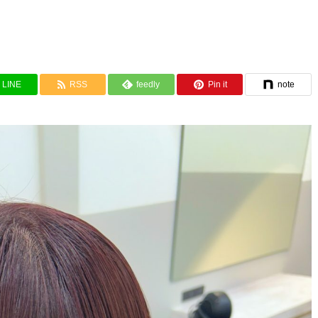
LINE
RSS
feedly
Pin it
note