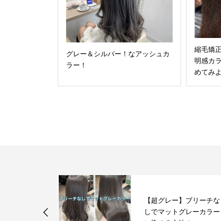
縮毛矯
グレー＆シルバー！なアッシュカ
明感カ
ラー！
めてみ
】ブリーチな
縮毛矯正毛にデジパをし
グレーカラー
て失敗したチリチリ毛を