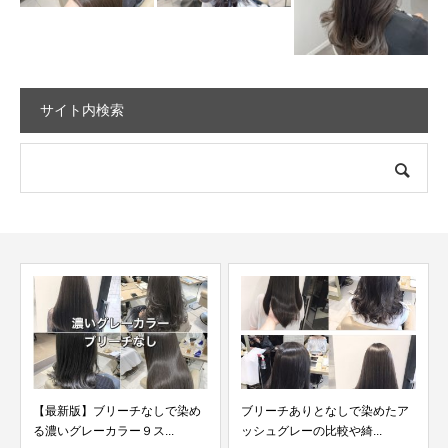
サイト内検索
ブリーチありとなしで染めたア
【明るめから暗め20選】ブリー
ッシュグレーの比較や綺...
チなしのラベンダーア...