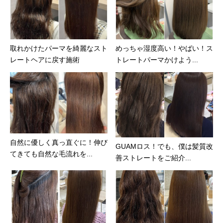
取れかけたパーマを綺麗なスト
めっちゃ湿度高い！やばい！ス
レートヘアに戻す施術
トレートパーマかけよう...
自然に優しく真っ直ぐに！伸び
GUAMロス！でも、僕は髪質改
てきても自然な毛流れを...
善ストレートをご紹介...