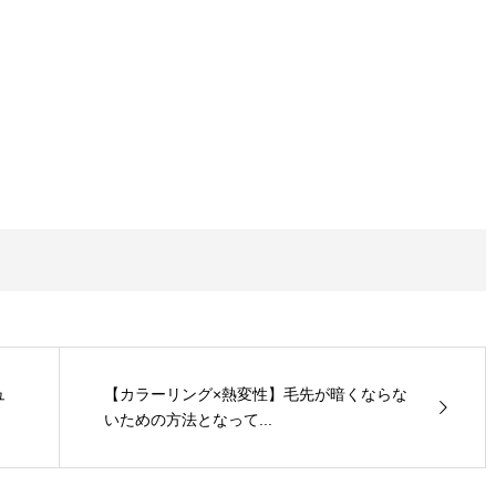
ュ
【カラーリング×熱変性】毛先が暗くならな
いための方法となって...