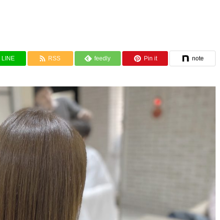
。
LINE
RSS
feedly
Pin it
note