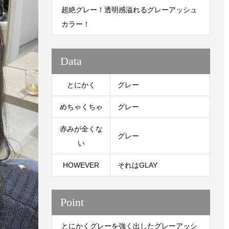
超絶グレー！透明感溢れるグレーアッシュ
カラー！
Data
とにかく
グレー
めちゃくちゃ
グレー
赤みが全くな
グレー
い
HOWEVER
それはGLAY
Point
とにかくグレーを強く出したグレーアッシ