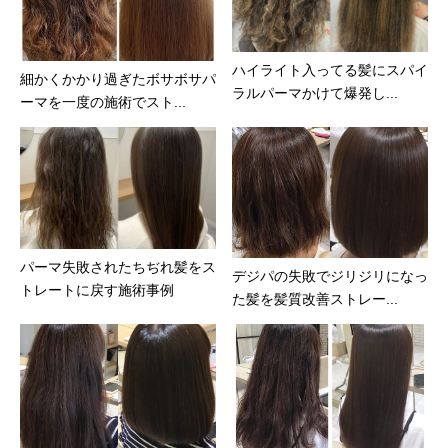
ハイライト入ってる髪にスパイ
細かくかかり過ぎたボサボサパ
ラルパーマかけて爆発し...
ーマを一度の施術でスト...
パーマ失敗されたちぢれ髪をス
デジパの失敗でジリジリになっ
トレートに戻す施術事例
た髪を髪質改善ストレー...