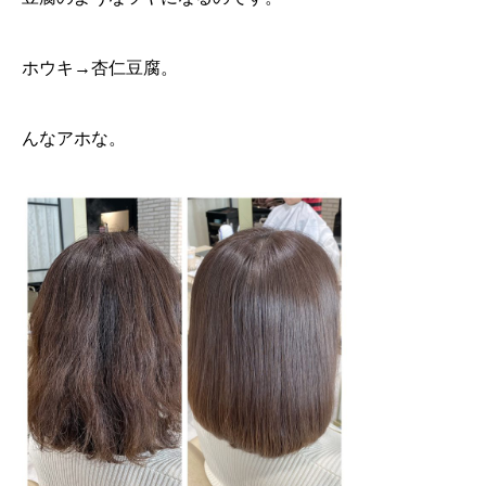
ホウキ→杏仁豆腐。
んなアホな。